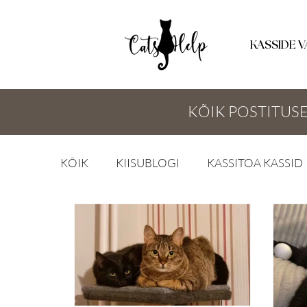
KASSIDE V
KÕIK POSTITUSE
KÕIK
KIISUBLOGI
KASSITOA KASSID
KODUUUDISED
MEEDIAKAJASTUS
KASS KODUS
INFOKILLUKE
KA