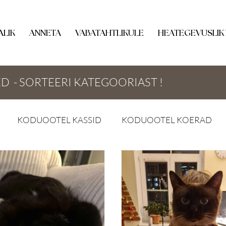
ALIK
ANNETA
VABATAHTLIKULE
HEATEGEVUSLIK
D - SORTEERI KATEGOORIAST !
KODUOOTEL KASSID
KODUOOTEL KOERAD
VENE MEEDIAKAJASTUS
STATISTIKA
UUED 
SSIPOJAD
RAVIPOSTITUSED
UUED KASSID