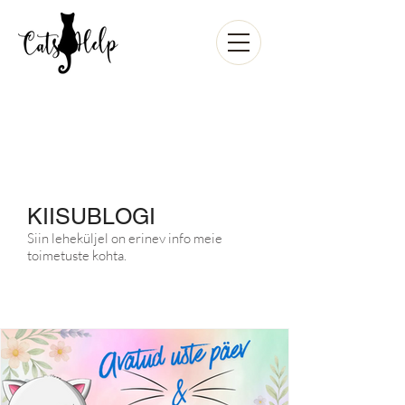
KIISUBLOGI
Siin leheküljel on erinev info meie
toimetuste kohta.