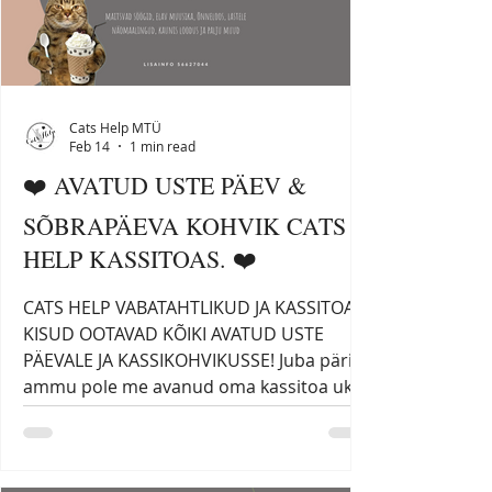
ka kaasa ostmiseks! Sooja toidu valikus on
paljude lemmikud – b
Cats Help MTÜ
Feb 14
1 min read
❤️ AVATUD USTE PÄEV &
SÕBRAPÄEVA KOHVIK CATS
HELP KASSITOAS. ❤️
CATS HELP VABATAHTLIKUD JA KASSITOA
KISUD OOTAVAD KÕIKI AVATUD USTE
PÄEVALE JA KASSIKOHVIKUSSE! Juba päris
ammu pole me avanud oma kassitoa uksi
kõigile külastajatele – viimane aeg see viga
parandada! Veebruar on ka sõbrakuu,
mistõttu loome kassitoa kiisudele pisut