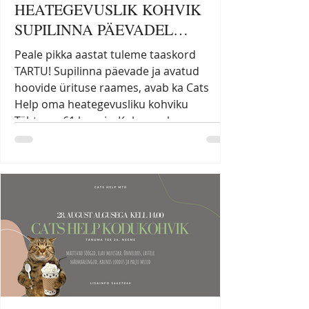
HEATEGEVUSLIK KOHVIK
SUPILINNA PÄEVADEL
26.04.2026 10:30-17:00 ❤️
Peale pikka aastat tuleme taaskord
TARTU! Supilinna päevade ja avatud
hoovide ürituse raames, avab ka Cats
Help oma heategevusliku kohviku
Tähtvere 61 hoovis. Koha peal
valmistavad meie vabatahtlikud
isuäratavaid burgereid, wrape ja
friikartuleid. Loomulikult puudu pole ka
meie meisterpagarite valmistatud
koogikesed. Ootame kõiki 26. aprill meie
hoovikohvikusse külla! Meil saab maksta
nii sularahas kui kaardiga! FACEBOOKI
ÜRITUS, SIIN: