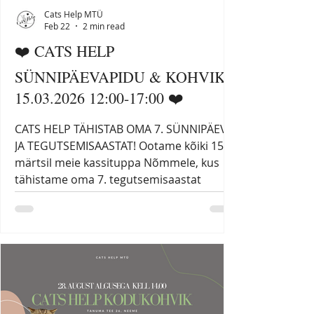
Cats Help MTÜ
Feb 22
2 min read
❤️ CATS HELP
SÜNNIPÄEVAPIDU & KOHVIK
15.03.2026 12:00-17:00 ❤️
CATS HELP TÄHISTAB OMA 7. SÜNNIPÄEVA
JA TEGUTSEMISAASTAT! Ootame kõiki 15.
märtsil meie kassituppa Nõmmele, kus
tähistame oma 7. tegutsemisaastat
avatud uste päevaga. Lisaks avatud uste
päevale avame taas ka oma kassikohviku
kassitoa ees! Seal ootavad sind imelised
suussulavad koogikesed ja hõrgutised,
mille on armastuse ja hoolega
valmistanud meie andekad vabatahtlikud.
Maitsev valik nii kohapeal nautimiseks kui