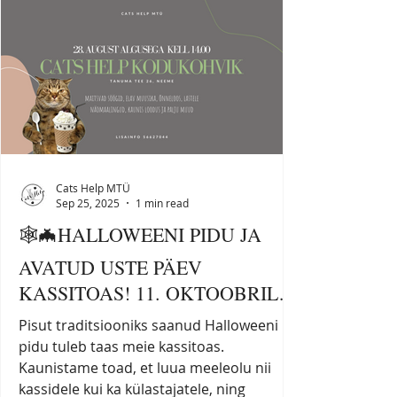
sõbrapäevahõngu ning ootame kõiki
külalisi endale uut parimat sõpra leidma.
Kassitoa avatud uste päeval käib alati
käsikäes ka kohvik, kus püüame kiisudele
pisut konserviraha teenida. Meie parimad
pagarid annavad e
Cats Help MTÜ
Sep 25, 2025
1 min read
🕸️🦇HALLOWEENI PIDU JA
AVATUD USTE PÄEV
KASSITOAS! 11. OKTOOBRIL
2025 KL 12-17🕸️🦇
Pisut traditsiooniks saanud Halloweeni
pidu tuleb taas meie kassitoas.
Kaunistame toad, et luua meeleolu nii
kassidele kui ka külastajatele, ning