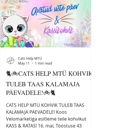
Priske ja maitsev kanawrap Laste lemmik
— krõbedad friikartulid kastmega Elaval
tulel grillitud šašlõkk salati ja värske
kartuliga Värske suitsukala Grillitud lõhe
Galina kuulus ka
Cats Help MTÜ
May 11
1 min read
🐈🚲CATS HELP MTÜ KOHVIK
TULEB TAAS KALAMAJA
PÄEVADELE!🚲🐈
CATS HELP MTÜ KOHVIK TULEB TAAS
KALAMAJA PÄEVADELE! Koos
Velomarketiga esitleme teile kohvikut
KASS & RATAS! 16. mai, Tööstuse 43