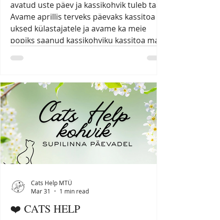
avatud uste päev ja kassikohvik tuleb taas!
Avame aprillis terveks päevaks kassitoa
uksed külastajatele ja avame ka meie
popiks saanud kassikohviku kassitoa maja
ees! Kuna aprillikuus on kombeks mune
värvida, teeme lastele – miks mitte ka
suurtele – väikese ala, kus saab loomingul
valla lasta ja kaunistada mune nii uhkelt,
kui hing ihaldab. Kevadine päike paitab
põski ning see on ideaalne võimalus
külastajatele mõnusad istumisalad luua õ
Cats Help MTÜ
Mar 31
1 min read
❤️ CATS HELP