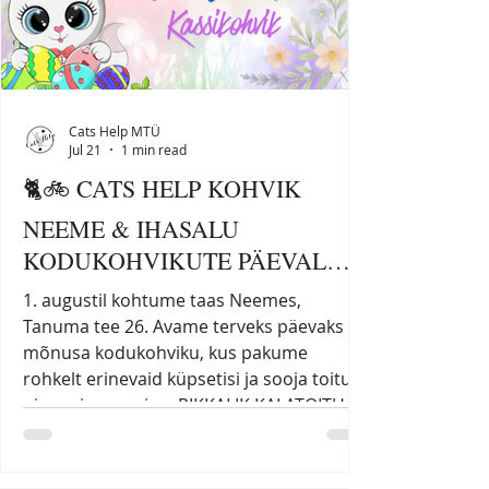
Cats Help MTÜ
Jul 21
1 min read
🐈🚲 CATS HELP KOHVIK
NEEME & IHASALU
KODUKOHVIKUTE PÄEVAL
TULEB TAAS!🚲🐈
1. augustil kohtume taas Neemes,
Tanuma tee 26. Avame terveks päevaks
mõnusa kodukohviku, kus pakume
rohkelt erinevaid küpsetisi ja sooja toitu
ning mis peamine. RIKKALIK KALATOITUDE
VALIK Menüü saab olema rikkalik: Neli
erinevat sorti burgerit: retro, veise-,
krõbekanaburger ja üllatus kalaburger.