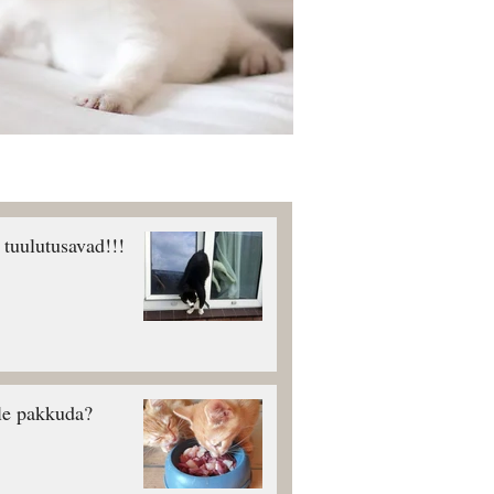
uulutusavad!!!
le pakkuda?