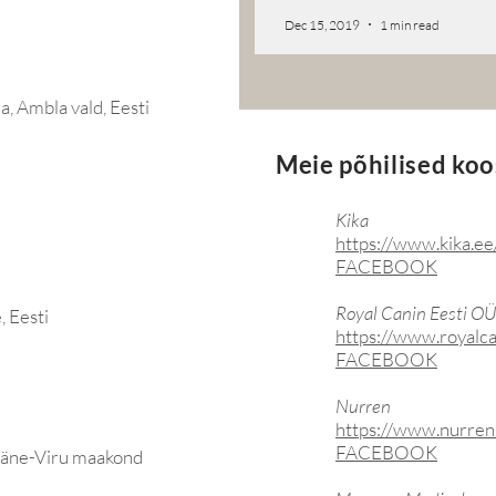
Dec 15, 2019
1 min read
a, Ambla vald, Eesti
Meie põhilised ko
Kika
https://www.kika.ee
FACEBOOK
Royal Canin Eesti OÜ
, Eesti
https://www.royalc
FACEBOOK
Nurren
https://www.nurren
FACEBOOK
Lääne-Viru maakond