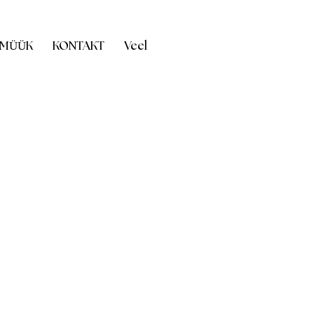
 MÜÜK
KONTAKT
Veel
inikud!
LIINIK TALLINNAS:
ee 44
ISA TALLINNAS:
 tee 8
LI
IK TARTUS