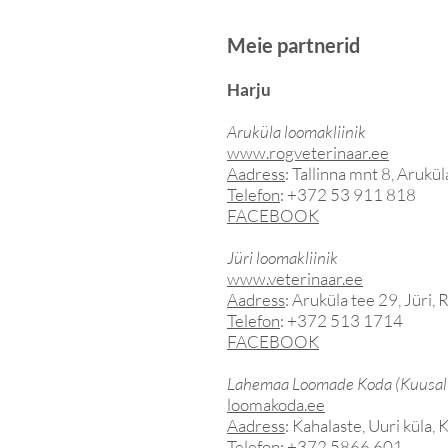
Meie partnerid
Harju
Aruküla loomakliinik
www.rogveterinaar.ee
Aadress
: Tallinna mnt 8, Arukül
Telefon
: +372 53 911 818
FACEBOOK
Jüri loomakliinik
www.veterinaar.ee
Aadress
: Aruküla tee 29, Jüri,
Telefon
: +372 513 1714
FACEBOOK
Lahemaa Loomade Koda (Kuusal
loomakoda.ee
Aadress
:
Kahalaste, Uuri küla, 
Telefon
: +372 5866 601