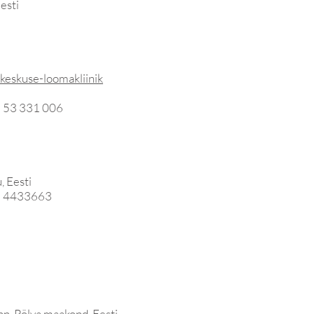
esti
keskuse-loomakliinik
2 53 331 006
, Eesti
2 4433663
nn, Põlva maakond, Eesti