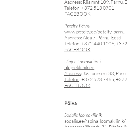
Aadress
: Riia mnt 109, Pärnu, E
Telefon
: +372 513 0701
FACEBOOK
Petcity Pärnu
www.petcity.ee/petcity-parnu-
Aadress
: Aida 7, Pärnu, Eesti
Telefon
: +372 440 1006, +37
FACEBOOK
Ülejõe Loomakliinik
ulejoekliinik.ee
Aadress
: J.V. Jannseni 33, Pärnu
Telefon
: +372 528 7465, +37
FACEBOOK
Põlva
Sodalis loomakliinik
sodalis.ee/rapina-loomakliinik/
Aadress
: Võhandu 31, Räpina li