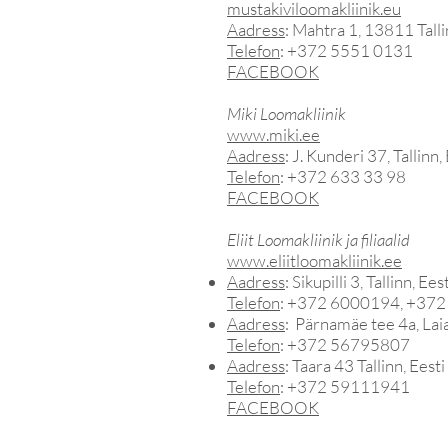
mustakiviloomakliinik.eu
Aadress
: Mahtra 1, 13811 Talli
Telefon
: +372 5551 0131
FACEBOOK
Miki Loomakliinik
www.miki.ee
Aadress
: J. Kunderi 37, Tallinn,
Telefon
: +372 633 33 98
FACEBOOK
Eliit Loomakliinik ja filiaalid
www.eliitloomakliinik.ee
Aadress
: Sikupilli 3, Tallinn, Ees
Telefon
: +372 6000194, +37
Aadress
: Pärnamäe tee 4a, Laia
Telefon
: +372 56795807
Aadress
: Taara 43 Tallinn, Ees
Telefon
: +372 59111941
FACEBOOK