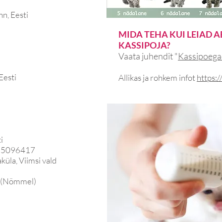
nn, Eesti
MIDA TEHA KUI LEIAD A
KASSIPOJA?
Vaata juhendit "
Kassipoega
 Eesti
Allikas ja rohkem infot
https:
ti
2 5096417
küla, Viimsi vald
ti (Nõmmel)