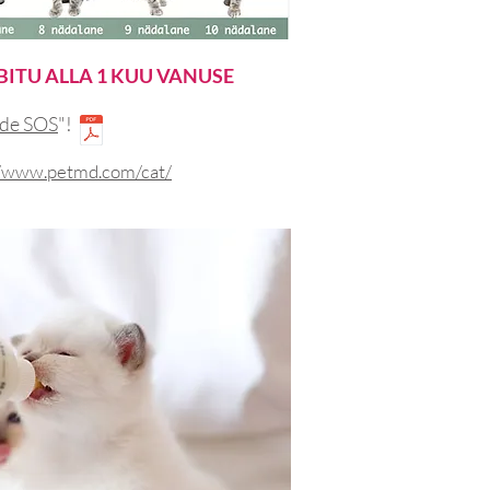
BITU ALLA 1 KUU VANUSE
de SOS
"!
//www.petmd.com/cat/