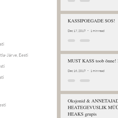
KASSIPOEGADE SOS!
Dec 17, 2019
1 min read
sti
tla-Järve, Eesti
MUST KASS toob õnne! 
sti
Dec 16, 2019
1 min read
sti
Oksjonid & ANNETAJA
esti
HEATEGEVUSLIK MÜÜ
HEAKS grupis