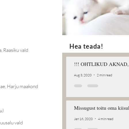
Hea teada!
a, Raasiku vald
!!! OHTLIKUD AKNAD, t
Aug 3, 2020
2 min read
 Rae, Harju maakond
Missugust toitu oma kiisu
u)
Jan 16, 2020
4 min read
Kuusalu vald