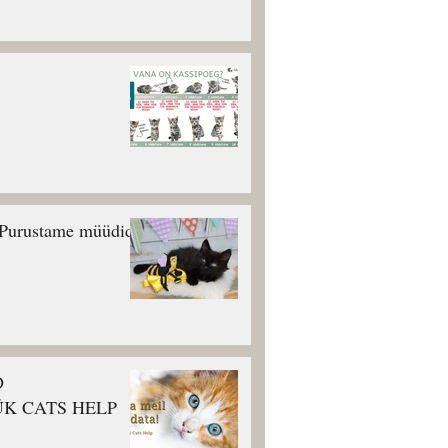
Purustame müüdid!
D
K CATS HELP