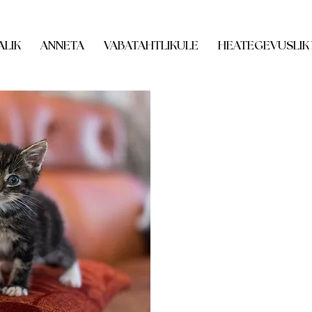
ALIK
ANNETA
VABATAHTLIKULE
HEATEGEVUSLIK
24 h avatud kli
LOOMADE KIIRABIK
tel: 502 3191
Aadress: Mustamäe t
PETCITY RANNAMÕ
tel: +372 515 3 112
Aadress: Rannamõisa
EESTI MAAÜLIKOO
VÄIKELOOMAKLIIN