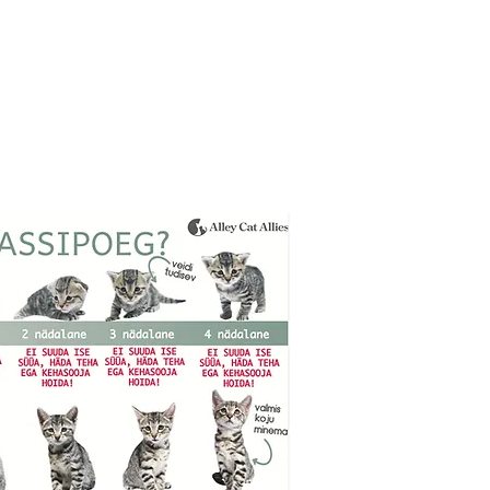
:
24, +372 5033878
3878
reutzwaldi 62