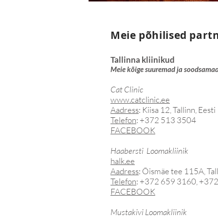
Meie põhilised part
Tallinna kliinikud
Meie kõige suuremad ja soodsamad
Cat Clinic
www.catclinic.ee
Aadress
: Kiisa 12, Tallinn, Eesti
Telefon
: +372 513 3504
FACEBOOK
Haabersti Loomakliinik
halk.ee
Aadress
: Õismäe tee 115A, Tall
Telefon
: +372 659 3160, +37
FACEBOOK
Mustakivi Loomakliinik