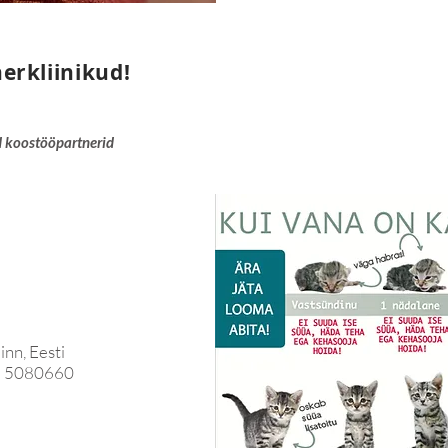
Päeval: +372 73132
Öövalve: +372 503
nerkliinikud!
Friedrich Reinhold K
 koostööpartnerid
inn, Eesti
2 5080660