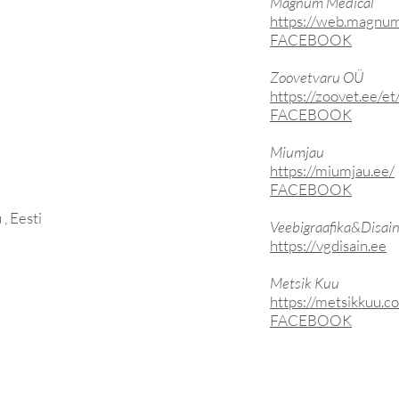
Magnum Medical
https://web.magnum
FACEBOOK
Zoovetvaru OÜ
https://zoovet.ee/et
FACEBOOK
Miumjau
https://miumjau.ee/
FACEBOOK
 , Eesti
Veebigraafika&Disai
https://vgdisain.ee
Metsik Kuu
https://metsikkuu.c
FACEBOOK