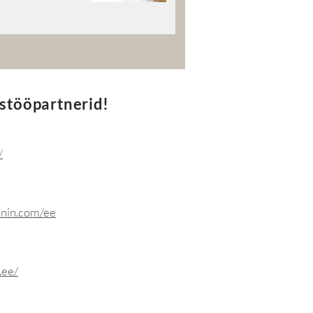
ostööpartnerid!
/
anin.com/ee
.ee/