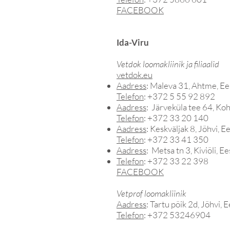
FACEBOOK
Ida-Viru
Vetdok loomakliinik ja filiaalid
vetdok.eu
Aadress
: Maleva 31, Ahtme, Ee
Telefon
: +372 5 55 92 892
Aadress
: Järveküla tee 64
, Koh
Telefon
: +372 33 20 140
Aadress
: Keskväljak 8, Jõhvi, Ee
Telefon
: +372 33 41 350
Aadress
: Metsa tn 3, Kiviõli, Ee
Telefon
: +372 33 22 398
FACEBOOK
Vetprof loomakliinik
Aadress
: Tartu põik 2d, Jõhvi, E
Telefon
: +372 53246904