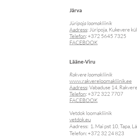
Järva
Jüripoja loomakliinik
Aadress
: Jüripoja, Kukevere kül
Telefon
: +372 5645 7325
FACEBOOK
Lääne-Viru
Rakvere loomakliinik
www.rakvereloomakliinik.ee
Aadress
: Vabaduse 14, Rakvere
Telefon
: +372 322 7707
FACEBOOK
Vetdok loomakliinik
vetdok.eu
Aadress: 1. Mai pst 10, Tapa, 
Telefon: +372 32 24 823