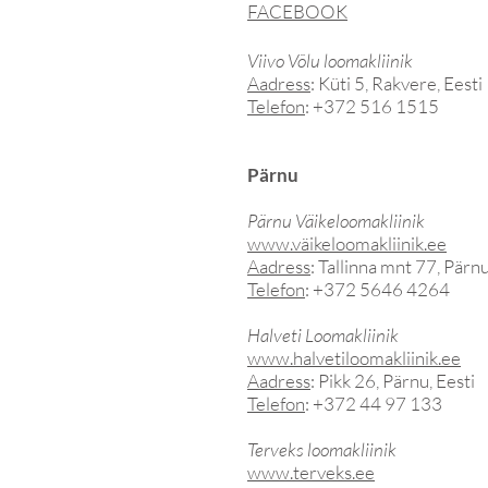
FACEBOOK
Viivo Võlu loomakliinik
Aadress
: Küti 5, Rakvere, Eesti
Telefon
: +372 516 1515
Pärnu
Pärnu Väikeloomakliinik
www.väikeloomakliinik.ee
Aadress
: Tallinna mnt 77, Pärnu
Telefon
: +372 5646 4264
Halveti Loomakliinik
www.halvetiloomakliinik.ee
Aadress
: Pikk 26, Pärnu, Eesti
Telefon
: +372 44 97 133
Terveks loomakliinik
www.terveks.ee