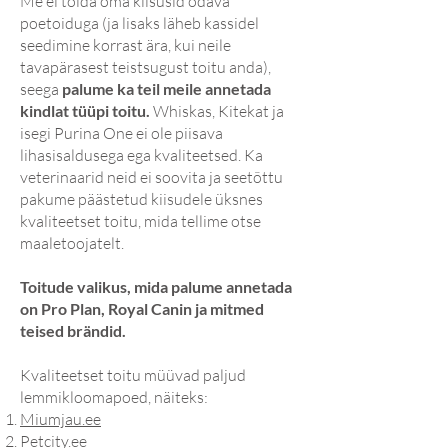
Me ei toida oma kiisusid odava
poetoiduga (ja lisaks läheb kassidel
seedimine korrast ära, kui neile
tavapärasest teistsugust toitu anda),
seega
palume ka teil meile annetada
kindlat tüüpi toitu.
Whiskas, Kitekat ja
isegi Purina One ei ole piisava
lihasisaldusega ega kvaliteetsed. Ka
veterinaarid neid ei soovita ja seetõttu
pakume päästetud kiisudele üksnes
kvaliteetset toitu, mida tellime otse
maaletoojatelt.
Toitude valikus, mida palume annetada
on Pro Plan, Royal Canin ja mitmed
teised brändid.
Kvaliteetset toitu müüvad paljud
lemmikloomapoed, näiteks:
Miumjau.ee
Petcity.ee