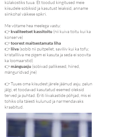
külakostiks tuua. Et toodud kingitused meie
kiisudele sobiksid ja kasutust leiaksid, anname
siinkohal väikese spikri.
Me võtame hea meelega vastu:
👉
kvaliteetset kassitoitu
(nii kuiva toitu kui ka
konserve)
👉
toorest maitsestamata liha
👉
liiva
(sobib nii puitpellet, saviliiv kui ka tofu;
kristallliiva me pigem ei kasuta ja seda ei soovita
ka loomaarstid)
👉
mänguasju
(sobivad pallikesed, hiired,
mänguridvad jne)
👉 Tuues oma kiisudest järele jäänud asju, palun
jälgi, et toodavad kasutatud esemed oleksid
terved ja puhtad. Eriti liivakastide põhjad, mis ei
tohiks olla täiesti kulunud ja narmendavaks
kraabitud.