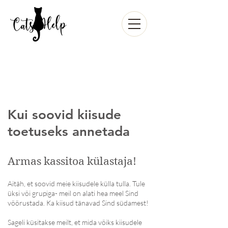
Kui soovid kiisude
toetuseks annetada
Armas kassitoa külastaja!
Aitäh, et soovid meie kiisudele külla tulla. Tule
üksi või grupiga- meil on alati hea meel Sind
võõrustada. Ka kiisud tänavad Sind südamest!
Sageli küsitakse meilt, et mida võiks kiisudele