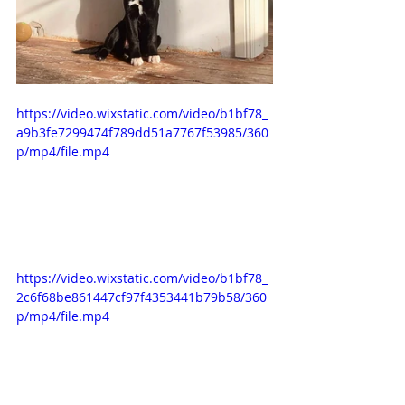
https://video.wixstatic.com/video/b1bf78_
a9b3fe7299474f789dd51a7767f53985/360
p/mp4/file.mp4
https://video.wixstatic.com/video/b1bf78_
2c6f68be861447cf97f4353441b79b58/360
p/mp4/file.mp4