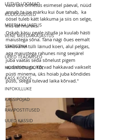
LEITUD LOOMAD
vaid üks õnnetus esimesel päeval, nüüd 
annab ta ise märku kui õue tahab,  ka 
KODUUUDISED
öösel tuleb kätt lakkuma ja siis on selge, 
MEEDIAKAJASTUS
mis tal mureks.
Oskab käsu peale istuda ja kuulab hästi 
VENE MEEDIAKAJASTUS
maiustega sõna. Täna nägi õues eemalt 
STATISTIKA
omavahel tülli läinud koeri, alul pelgas, 
aga maiustega rahunes ning seejärel 
UUED TEADMISED
juba vaatas seda sõnelust pigem 
uudishimuga. Kõrvad hakkavad vaikselt 
HOIUKODU OOTEL
püsti minema, üks hoiab juba kõndides 
KASS KODUS
püsti, seega tulevad laika kõrvad."
INFOKILLUKE
KASSIPOJAD
RAVIPOSTITUSED
UUED KASSID