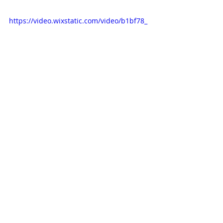
https://video.wixstatic.com/video/b1bf78_
516e7a0092354455aec5fbe4daf09384/360
p/mp4/file.mp4
KODUUUDISED
Recent Posts
See All