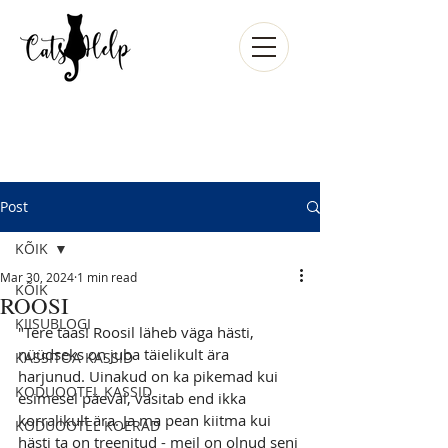
Post
KÕIK
Mar 30, 2024
1 min read
KÕIK
ROOSI
KIISUBLOGI
"Tere taas! Roosil läheb väga hästi, 
nüüdseks on juba täielikult ära 
KASSITOA KASSID
harjunud. Uinakud on ka pikemad kui 
KODUOOTEL KASSID
esimesel päeval, väsitab end ikka 
korralikult ära. Ja ma pean kiitma kui 
KODUOOTEL KOERAD
hästi ta on treenitud - meil on olnud seni 