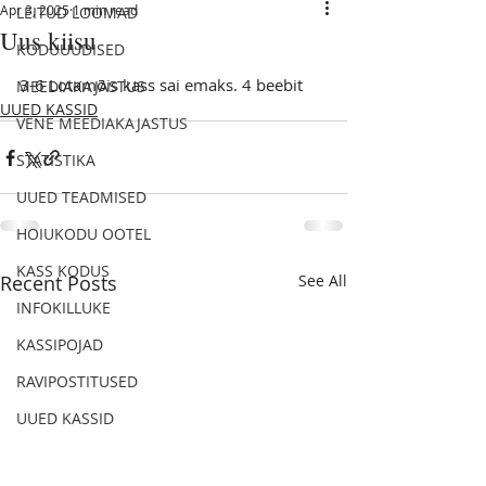
Apr 3, 2025
1 min read
LEITUD LOOMAD
Uus kiisu
KODUUUDISED
3-6 Lotamõis kass sai emaks. 4 beebit
MEEDIAKAJASTUS
UUED KASSID
VENE MEEDIAKAJASTUS
STATISTIKA
UUED TEADMISED
HOIUKODU OOTEL
KASS KODUS
Recent Posts
See All
INFOKILLUKE
KASSIPOJAD
RAVIPOSTITUSED
UUED KASSID