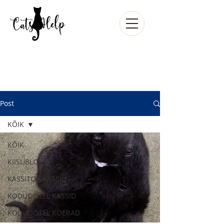
Post
KÕIK
KÕIK
KIISUBLOGI
KASSITOA KASSID
KODUOOTEL KASSID
KODUOOTEL KOERAD