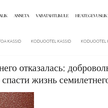
ALIK
ANNETA
VABATAHTLIKULE
HEATEGEVUSLIK
TOA KASSID
KODUOOTEL KASSID
KODUOOTEL 
UUDISED
MEEDIAKAJASTUS
VENE MEEDIAKAJ
него отказалась: доброво
 спасти жизнь семилетнего
MISED
HOIUKODU OOTEL
KASS KODUS
IN
ITUSED
UUED KASSID