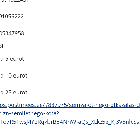
91056222
05347958
BI
d 5 eurot
d 10 eurot
d 25 eurot
bos.postimees.ee/7887975/semya-ot-nego-otkazalas-d
hizn-semiletnego-kota?
8FFo7R51wsJ4Y2RqkbrB8ANnW-aQs_XLkz5e_Kj3V5nlcS