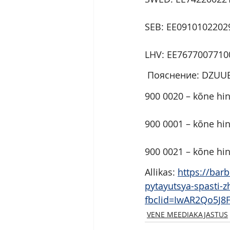
SEB: EE0910102202
LHV: EE7677007710
 Пояснение: DZUU
900 0020 – kõne hin
900 0001 – kõne hin
900 0021 – kõne hin
Allikas: 
https://bar
pytayutsya-spasti-z
fbclid=IwAR2Qo5J
VENE MEEDIAKAJASTUS