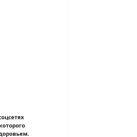
оцсетях 
которого 
доровьем. 