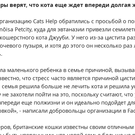
ры верят, что кота еще ждет впереди долгая 
организацию Cats Help обратились с просьбой о п
õisa Petcity, куда для эвтаназии привезли семилет
кошерстного кота Джууби. У него из-за цистита ра
чевого пузыря, и хотя до этого он несколько раз 
.
ла маленького ребенка в семье причиной, вызыв
вестно, что стресс часто является причиной цисти
з семья решила больше не лечить кота и решила у
 не захотели пойти на это, поскольку считают, что 
впереди еще полжизни и он идеально подойдет для
вкой», - написали добровольцы организации в Fa
ров, британские кошки известны своим отличным 