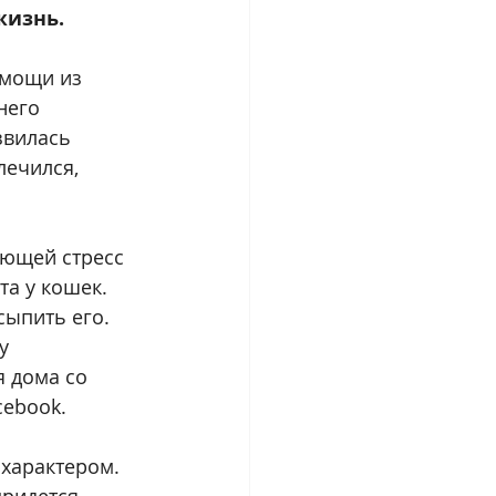
жизнь.
омощи из 
него 
звилась 
лечился, 
ающей стресс 
та у кошек. 
сыпить его. 
у 
 дома со 
cebook.
характером. 