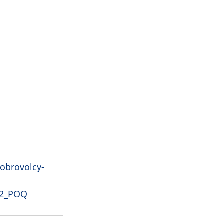
obrovolcy-
s2_POQ