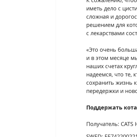
К сожалению, чтоб
иметь дело с цист
сложная и дорогос
решением для кото
с лекарствами сост
«Это очень больша
и в этом месяце м
наших счетах круг
надеемся, что те, 
сохранить жизнь к
передержки и ново
Поддержать кота
Получатель: CATS
SWED: EE74220022