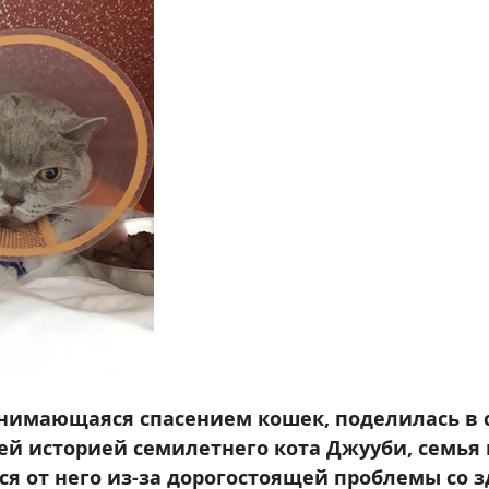
занимающаяся спасением кошек, поделилась в с
 историей семилетнего кота Джууби, семья 
я от него из-за дорогостоящей проблемы со з