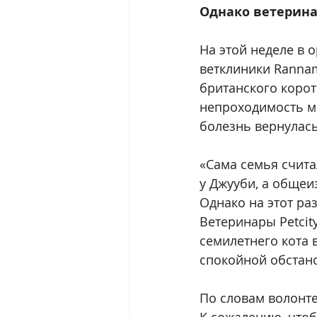
Однако ветерина
На этой неделе в 
ветклиники Rannam
британского корот
непроходимость мо
болезнь вернулась
«Сама семья счита
у Джууби, а общеиз
Однако на этот ра
Ветеринары Petcity
семилетнего кота 
спокойной обстано
По словам волонте