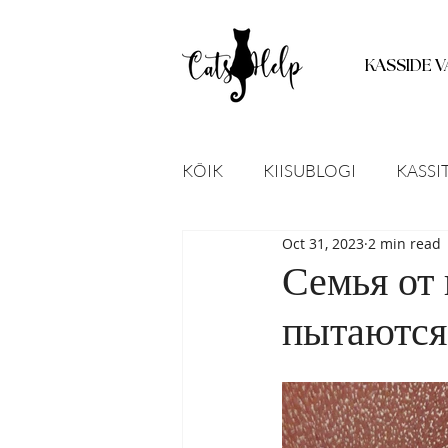
KASSIDE V
KÕIK
KIISUBLOGI
KASSI
Oct 31, 2023
2 min read
LEITUD LOOMAD
KODU
Семья от 
пытаются
STATISTIKA
UUED TEAD
KASSIPOJAD
RAVIPOST