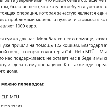
ы быть уверенными, что новой семье больше не п
итом, было решено, что коту потребуется уретросто
тоящая операция, которая зачастую является еди
в с проблемами мочевого пузыря и стоимость кот
авляет 1000 евро.
я сумма для нас. Мольбам кошек о помощи, кажетс
ы уже пришли на помощь 122 кошкам. Благодаря э
лый ноль, - говорят волонтеры Cats Help MTÜ. - Мы
кто нас поддерживают, не оставят нас в беде и мы 
оту и сделать ему операцию». Кот также ждет пре
го дома.
 можно переводом:
 HELP MTÜ
1071322431