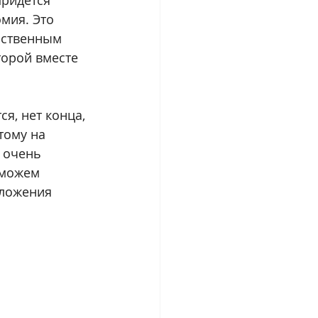
ридется 
мия. Это 
нственным 
орой вместе 
я, нет конца, 
тому на 
 очень 
сможем 
дложения 