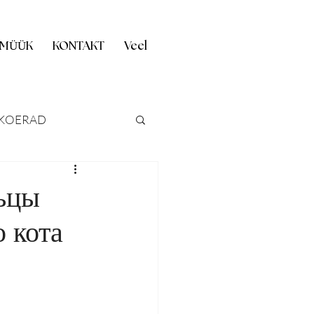
 MÜÜK
KONTAKT
Veel
KOERAD
ASTUS
льцы
 кота
FOKILLUKE