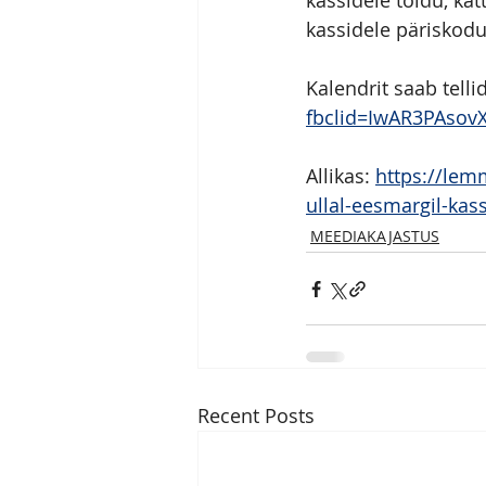
kassidele toidu, kat
kassidele päriskodu
Kalendrit saab tellida
fbclid=IwAR3PAso
Allikas: 
https://lem
ullal-eesmargil-ka
MEEDIAKAJASTUS
Recent Posts