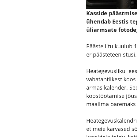
Kasside päästmise
ühendab Eestis te
üliarmsate fotode
Päästeliitu kuulub 
eripäästeteenistusi.
Heategevuslikul ees
vabatahtlikest koos
armas kalender. See
koostöötamise jõus
maailma paremaks pa
Heategevuskalendrit
et meie karvased sõ