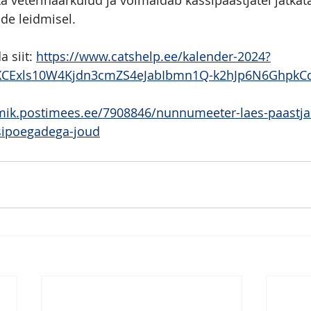
ta veterinaarkulud ja võimaldab kassipäästjatel jätkata
de leidmisel.
 siit: 
https://www.catshelp.ee/kalender-2024?
vXCExls10W4Kjdn3cmZS4eJabIbmn1Q-k2hJp6N6Ghpk
mik.postimees.ee/7908846/nunnumeeter-laes-paastj
ssipoegadega-joud