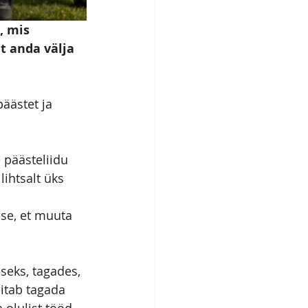
, mis 
t anda välja 
äästet ja 
 päästeliidu 
ihtsalt üks 
 
se, et muuta 
seks, tagades, 
itab tagada 