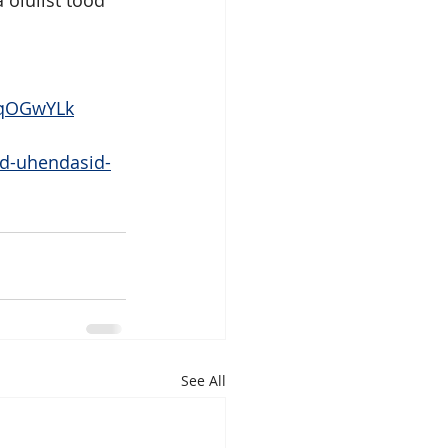
 olulist tööd 
CqOGwYLk
ad-uhendasid-
See All