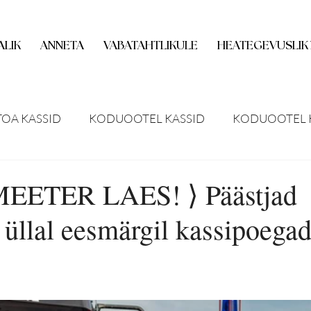
ALIK
ANNETA
VABATAHTLIKULE
HEATEGEVUSLIK
TOA KASSID
KODUOOTEL KASSID
KODUOOTEL 
UUDISED
MEEDIAKAJASTUS
VENE MEEDIAKAJ
ETER LAES! ⟩ Päästjad
 üllal eesmärgil kassipoega
MISED
HOIUKODU OOTEL
KASS KODUS
IN
ITUSED
UUED KASSID