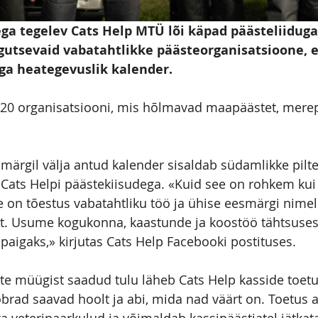
ga tegelev Cats Help MTÜ lõi käpad päästeliiduga
gutsevaid vabatahtlikke päästeorganisatsioone, e
ga heategevuslik kalender.
120 organisatsiooni, mis hõlmavad maapäästet, merep
märgil välja antud kalender sisaldab südamlikke pilte
 Cats Helpi päästekiisudega. «Kuid see on rohkem kui l
 on tõestus vabatahtliku töö ja ühise eesmärgi nimel
t. Usume kogukonna, kaastunde ja koostöö tähtsuses
igaks,» kirjutas Cats Help Facebooki postituses.
e müügist saadud tulu läheb Cats Help kasside toetu
brad saavad hoolt ja abi, mida nad väärt on. Toetus a