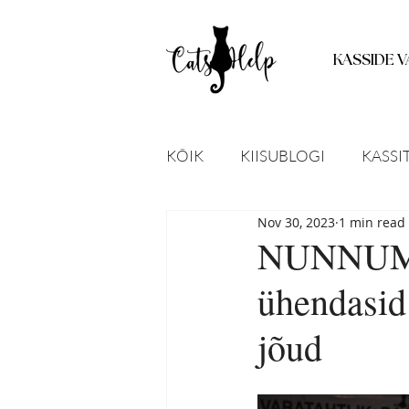
KASSIDE V
KÕIK
KIISUBLOGI
KASSI
Nov 30, 2023
1 min read
LEITUD LOOMAD
KODU
NUNNUME
ühendasid
STATISTIKA
UUED TEAD
jõud
KASSIPOJAD
RAVIPOST