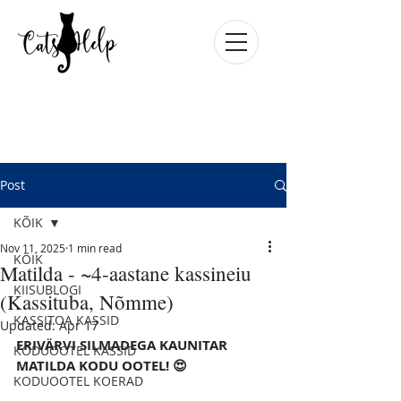
Post
KÕIK
Nov 11, 2025
1 min read
KÕIK
Matilda - ~4-aastane kassineiu
KIISUBLOGI
(Kassituba, Nõmme)
KASSITOA KASSID
Updated:
Apr 17
ERIVÄRVI SILMADEGA KAUNITAR 
KODUOOTEL KASSID
MATILDA KODU OOTEL! 😍
KODUOOTEL KOERAD