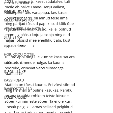
2023 a jaanuaris, keset südatalve, tuli 
LEITUD LOOMAD
meile abipalve Lääne-Harju vallast, 
KODUUUDISED
Alliklepast. Üks vanapapa, kes kasse 
kollektsioneeris, oli läinud teise ilma 
MEEDIAKAJASTUS
ning pärijad tõstsid papi kiisud kõik õue 
VENE MEEDIAKAJASTUS
lageda taeva alla. Kassid, kellel polnud 
enam ligipääsu koju ja sooja ning olid 
STATISTIKA
näljas, otsisid meeleheitlikult abi, kust 
aga said.💔
UUED TEADMISED
HOIUKODU OOTEL
Tulime appi ning üle kümne kassi sai ära 
päästetud, nende hulgas ka kaunis 
KASS KODUS
nooruke, erinevat värvi silmadega 
INFOKILLUKE
Matilda 😻
KASSIPOJAD
Matilda on tõesti kaunis. Eri värvi silmad 
RAVIPOSTITUSED
ning helehall triibuline kasukas. Paraku 
on aga Matilda rohkem teiste kiisude 
UUED KASSID
sõber kui inimeste sõber. Ta ei ole kuri, 
lihtsalt pelglik. Samas sellised pelglikud 
kiisud oma kodus muutuvad ning neist 