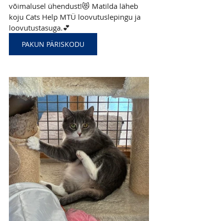
võimalusel ühendust!😻 Matilda läheb 
koju Cats Help MTÜ loovutuslepingu ja 
loovutustasuga.💕 
PAKUN PÄRISKODU