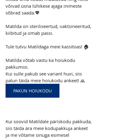
võivad üsna lühikese ajaga inimeste 
sõbrad saada.💖
Matilda on steriliseertud, vaktsineeritud, 
kiibitud ja omab passi.
Tule tutvu Matildaga meie kassitoas! 🏠
Matilda võtab vastu ka hoiukodu 
pakkumisi.  
Kui sulle pakub see variant huvi, siis 
palun täida meie hoiukodu ankeet! 🙏
PAKUN HOIUKODU
Kui soovid Matildale päriskodu pakkuda, 
siis täida ära meie kodupakkuja ankeet 
ja me võtame sinuga esimesel 