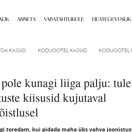
ALIK
ANNETA
VABATAHTLIKULE
HEATEGEVUSLIK
TOA KASSID
KODUOOTEL KASSID
KODUOOTEL 
UUDISED
MEEDIAKAJASTUS
VENE MEEDIAKAJ
 pole kunagi liiga palju: tule
tuste kiisusid kujutaval
MISED
HOIUKODU OOTEL
KASS KODUS
IN
õistlusel
ITUSED
UUED KASSID
lgi toredam, kui pidada maha üks vahva joonistus