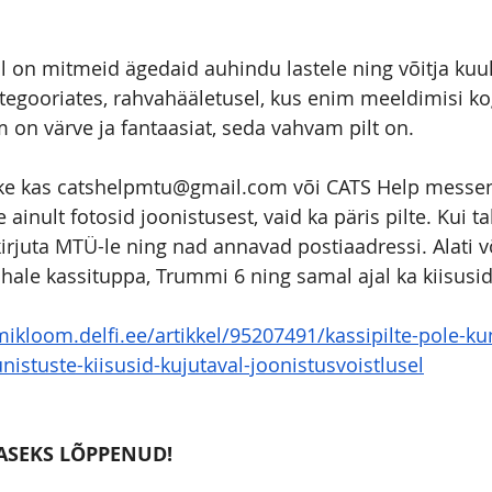
al on mitmeid ägedaid auhindu lastele ning võitja kuul
ategooriates, rahvahääletusel, kus enim meeldimisi ko
on värve ja fantaasiat, seda vahvam pilt on.
atke kas catshelpmtu@gmail.com või CATS Help messen
 ainult fotosid joonistusest, vaid ka päris pilte. Kui t
kirjuta MTÜ-le ning nad annavad postiaadressi. Alati v
hale kassituppa, Trummi 6 ning samal ajal ka kiisusid
ikloom.delfi.ee/artikkel/95207491/kassipilte-pole-kun
unistuste-kiisusid-kujutaval-joonistusvoistlusel
ASEKS LÕPPENUD!