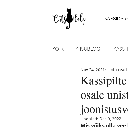
KASSIDE V
KÕIK
KIISUBLOGI
KASSI
Nov 24, 2021
1 min read
LEITUD LOOMAD
KODU
Kassipilte
osale unis
STATISTIKA
UUED TEAD
joonistusv
KASSIPOJAD
RAVIPOST
Updated:
Dec 9, 2022
Mis võiks olla vee