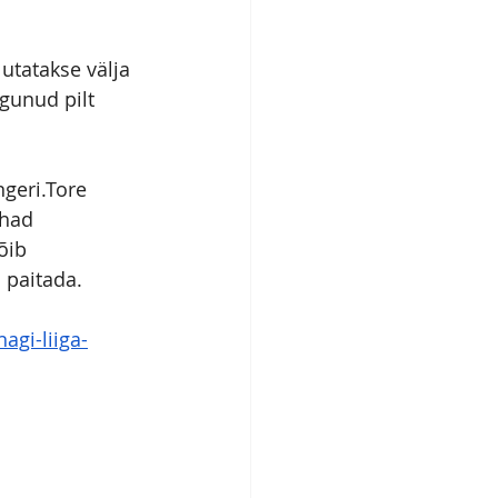
utatakse välja 
gunud pilt 
geri.Tore 
ahad 
õib 
 paitada.
agi-liiga-