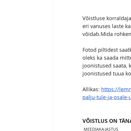
Võistluse korraldaj
eri vanuses laste k
võidab.Mida rohkem 
Fotod piltidest sa
oleks ka saada mitte
joonistused saata, 
joonistused tuua ko
Allikas: 
https://lemm
palju-tule-ja-osale-
VÕISTLUS ON TÄN
MEEDIAKAJASTUS