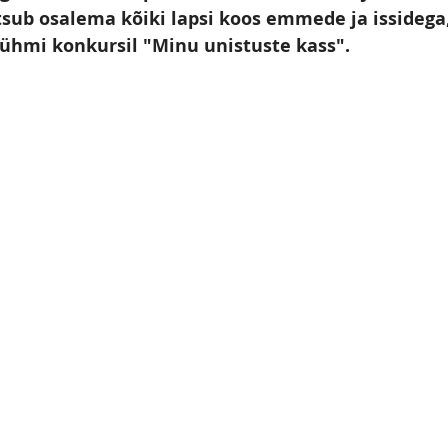
sub osalema kõiki lapsi koos emmede ja issidega
rühmi konkursil "Minu unistuste kass".