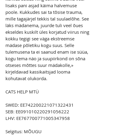
lisaks pani asjad käima halvemuse 
poole. Kukkudes sai ta tõsise trauma, 
mille tagajärjel tekkis tal suulaelõhe. See 
läks mädanema, juurde tuli veel õues 
ekseldes kuskilt üles korjatud viirus ning 
kokku tegigi see väga ekstreemse 
mädase põletiku kogu suus. Selle 
tulemusena ta ei saanud enam ise süüa, 
kogu tema näo ja suupiirkond on sõna 
otseses mõttes suur mädakolle,» 
kirjeldavad kassikaitsjad looma 
kohutavat olukorda.
CATS HELP MTÜ
SWED: EE742200221071322431
SEB: EE091010220291056222
LHV: EE767700771005347958
Selgitus: MÕUGU