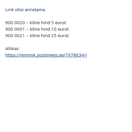
Link otse annetama
900 0020 – kõne hind 5 eurot
900 0001 – kõne hind 10 eurot
900 0021 – kõne hind 25 eurot
Allikas: 
https://lemmik.postimees.ee/7978634/j
ulma-trauma-ule-elanud-kass-vaevleb-
kohutavate-vigastuste-kuusis
MEEDIAKAJASTUS
Recent Posts
See All