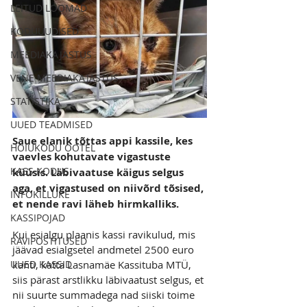
LEITUD LOOMAD
KODUUUDISED
MEEDIAKAJASTUS
VENE MEEDIAKAJASTUS
STATISTIKA
UUED TEADMISED
Saue elanik tõttas appi kassile, kes 
HOIUKODU OOTEL
vaevles kohutavate vigastuste 
KASS KODUS
küüsis. Läbivaatuse käigus selgus 
aga, et vigastused on niivõrd tõsised, 
INFOKILLUKE
et nende ravi läheb hirmkalliks.
KASSIPOJAD
Kui esialgu plaanis kassi ravikulud, mis 
RAVIPOSTITUSED
jäävad esialgsetel andmetel 2500 euro 
kanti, katta Lasnamäe Kassituba MTÜ, 
UUED KASSID
siis pärast arstlikku läbivaatust selgus, et 
nii suurte summadega nad siiski toime 