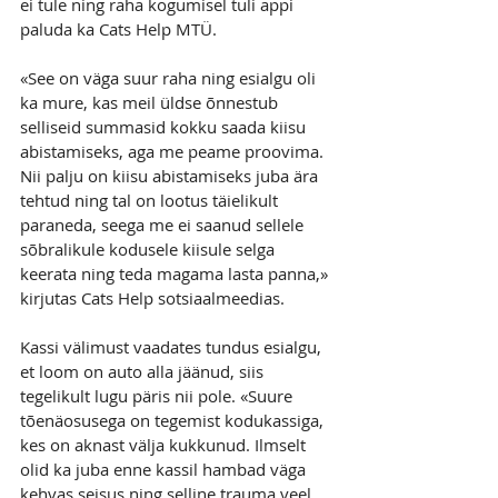
ei tule ning raha kogumisel tuli appi 
paluda ka Cats Help MTÜ.
«See on väga suur raha ning esialgu oli 
ka mure, kas meil üldse õnnestub 
selliseid summasid kokku saada kiisu 
abistamiseks, aga me peame proovima. 
Nii palju on kiisu abistamiseks juba ära 
tehtud ning tal on lootus täielikult 
paraneda, seega me ei saanud sellele 
sõbralikule kodusele kiisule selga 
keerata ning teda magama lasta panna,» 
kirjutas Cats Help sotsiaalmeedias.
Kassi välimust vaadates tundus esialgu, 
et loom on auto alla jäänud, siis 
tegelikult lugu päris nii pole. «Suure 
tõenäosusega on tegemist kodukassiga, 
kes on aknast välja kukkunud. Ilmselt 
olid ka juba enne kassil hambad väga 
kehvas seisus ning selline trauma veel 