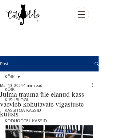
Post
KÕIK
Mar 13, 2024
1 min read
KÕIK
Julma trauma üle elanud kass
KIISUBLOGI
vaevleb kohutavate vigastuste
KASSITOA KASSID
küüsis
KODUOOTEL KASSID
KODUOOTEL KOERAD