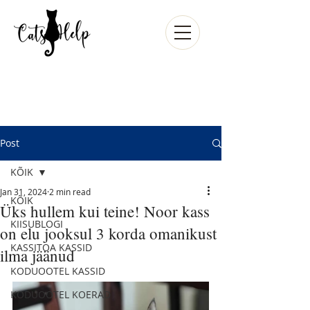
Post
KÕIK
Jan 31, 2024
2 min read
KÕIK
Üks hullem kui teine! Noor kass
KIISUBLOGI
on elu jooksul 3 korda omanikust
KASSITOA KASSID
ilma jäänud
KODUOOTEL KASSID
KODUOOTEL KOERAD