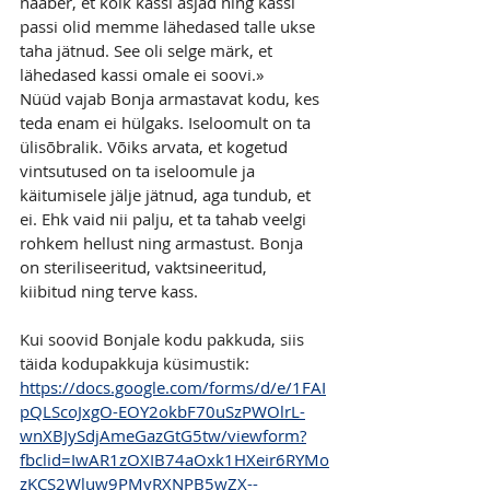
naaber, et kõik kassi asjad ning kassi 
passi olid memme lähedased talle ukse 
taha jätnud. See oli selge märk, et 
lähedased kassi omale ei soovi.»
Nüüd vajab Bonja armastavat kodu, kes 
teda enam ei hülgaks. Iseloomult on ta 
ülisõbralik. Võiks arvata, et kogetud 
vintsutused on ta iseloomule ja 
käitumisele jälje jätnud, aga tundub, et 
ei. Ehk vaid nii palju, et ta tahab veelgi 
rohkem hellust ning armastust. Bonja 
on steriliseeritud, vaktsineeritud, 
kiibitud ning terve kass.
Kui soovid Bonjale kodu pakkuda, siis 
täida kodupakkuja küsimustik:
https://docs.google.com/forms/d/e/1FAI
pQLScoJxgO-EOY2okbF70uSzPWOlrL-
wnXBJySdjAmeGazGtG5tw/viewform?
fbclid=IwAR1zOXIB74aOxk1HXeir6RYMo
zKCS2Wluw9PMvRXNPB5wZX--