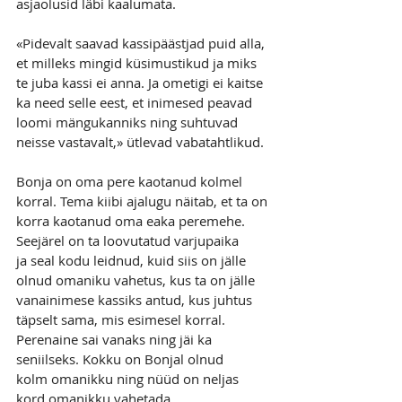
asjaolusid läbi kaalumata.
«Pidevalt saavad kassipäästjad puid alla, 
et milleks mingid küsimustikud ja miks 
te juba kassi ei anna. Ja ometigi ei kaitse 
ka need selle eest, et inimesed peavad 
loomi mängukanniks ning suhtuvad 
neisse vastavalt,» ütlevad vabatahtlikud.
Bonja on oma pere kaotanud kolmel 
korral. Tema kiibi ajalugu näitab, et ta on 
korra kaotanud oma eaka peremehe. 
Seejärel on ta loovutatud varjupaika 
ja seal kodu leidnud, kuid siis on jälle 
olnud omaniku vahetus, kus ta on jälle 
vanainimese kassiks antud, kus juhtus 
täpselt sama, mis esimesel korral. 
Perenaine sai vanaks ning jäi ka 
seniilseks. Kokku on Bonjal olnud 
kolm omanikku ning nüüd on neljas 
kord omanikku vahetada.