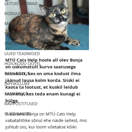
LEITUD LOOMAD
KODUUUDISED
MEEDIAKAJASTUS
VENE MEEDIAKAJASTUS
STATISTIKA
UUED TEADMISED
MTÜ Cats Help hoole all olev Bonja 
HOIUKODU OOTEL
on uskumatult kurva saatusega 
hiirekütt, kes on oma kodust ilma 
KASS KODUS
jäänud lausa kolm korda. Siiski ei 
INFOKILLUKE
kaota ta lootust, et kuskil leidub 
KASSIPOJAD
inimene, kes teda enam kunagi ei 
hülga.
RAVIPOSTITUSED
UUED KASSID
5-aastane Bonja on MTÜ Cats Help 
vabatahtlike sõnul ehe näide sellest, mis 
juhtub siis, kui loom võetakse kõiki 