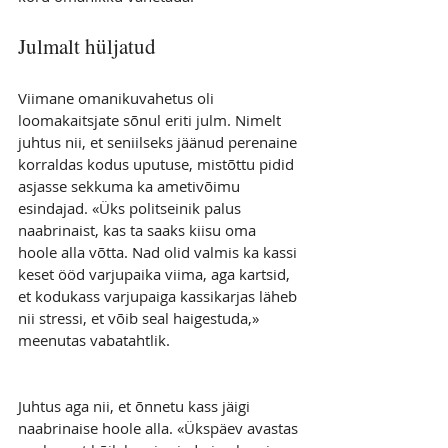
Julmalt hüljatud
Viimane omanikuvahetus oli 
loomakaitsjate sõnul eriti julm. Nimelt 
juhtus nii, et seniilseks jäänud perenaine 
korraldas kodus uputuse, mistõttu pidid 
asjasse sekkuma ka ametivõimu 
esindajad. «Üks politseinik palus 
naabrinaist, kas ta saaks kiisu oma 
hoole alla võtta. Nad olid valmis ka kassi 
keset ööd varjupaika viima, aga kartsid, 
et kodukass varjupaiga kassikarjas läheb 
nii stressi, et võib seal haigestuda,» 
meenutas vabatahtlik.
Juhtus aga nii, et õnnetu kass jäigi 
naabrinaise hoole alla. «Ükspäev avastas 